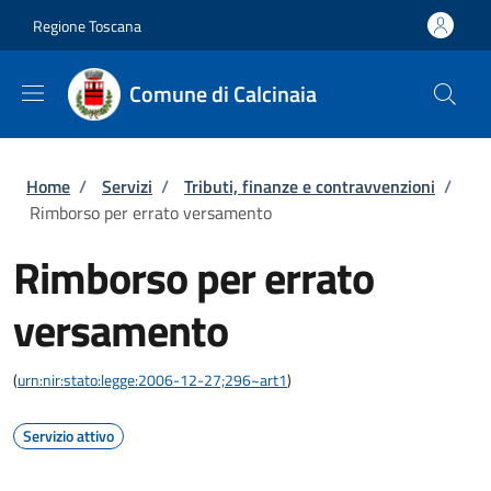
Salta al contenuto principale
Skip to footer content
Regione Toscana
Comune di Calcinaia
Briciole di pane
Home
/
Servizi
/
Tributi, finanze e contravvenzioni
/
Rimborso per errato versamento
Rimborso per errato
versamento
(
urn:nir:stato:legge:2006-12-27;296~art1
)
Servizio attivo