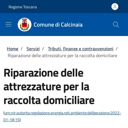
Salta al contenuto principale
Skip to footer content
Regione Toscana
Comune di Calcinaia
Briciole di pane
Home
/
Servizi
/
Tributi, finanze e contravvenzioni
/
Riparazione delle attrezzature per la raccolta domiciliare
Riparazione delle
attrezzature per la
raccolta domiciliare
(
urn:nir:autorita.regolazione.energia.reti.ambiente:deliberazione:2022-
01-18;15
)