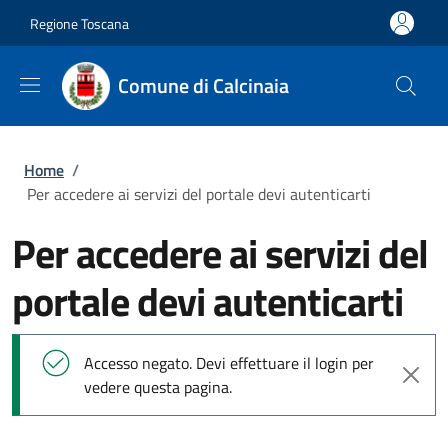
Salta al contenuto principale
Skip to footer content
Regione Toscana
Comune di Calcinaia
Briciole di pane
Home
/
Per accedere ai servizi del portale devi autenticarti
Per accedere ai servizi del
portale devi autenticarti
Messaggio di stato
Accesso negato. Devi effettuare il login per
vedere questa pagina.