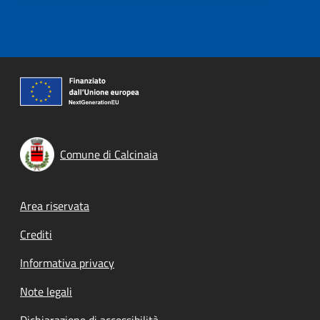
Comune di Calcinaia
Footer menu
Area riservata
Crediti
Informativa privacy
Note legali
Dichiarazione di accessibilità