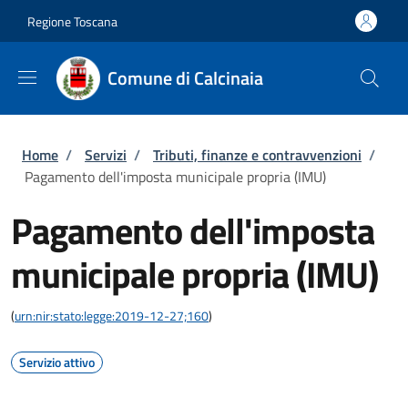
Salta al contenuto principale
Skip to footer content
Regione Toscana
Comune di Calcinaia
Briciole di pane
Home
/
Servizi
/
Tributi, finanze e contravvenzioni
/
Pagamento dell'imposta municipale propria (IMU)
Pagamento dell'imposta
municipale propria (IMU)
(
urn:nir:stato:legge:2019-12-27;160
)
Servizio attivo