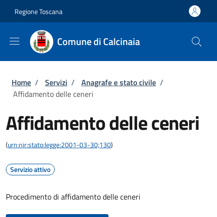
Salta al contenuto principale
Skip to footer content
Regione Toscana
Comune di Calcinaia
Briciole di pane
Home
/
Servizi
/
Anagrafe e stato civile
/
Affidamento delle ceneri
Affidamento delle ceneri
(
urn:nir:stato:legge:2001-03-30;130
)
Servizio attivo
Procedimento di affidamento delle ceneri