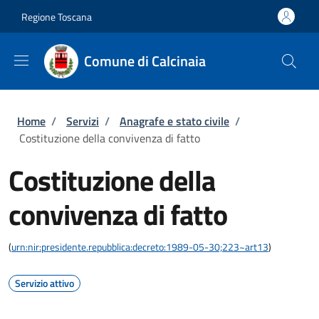
Salta al contenuto principale
Skip to footer content
Regione Toscana
Comune di Calcinaia
Briciole di pane
Home
/
Servizi
/
Anagrafe e stato civile
/
Costituzione della convivenza di fatto
Costituzione della
convivenza di fatto
(
urn:nir:presidente.repubblica:decreto:1989-05-30;223~art13
)
Servizio attivo