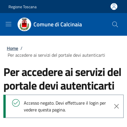
Salta al contenuto principale
Skip to footer content
Regione Toscana
Comune di Calcinaia
Briciole di pane
Home
/
Per accedere ai servizi del portale devi autenticarti
Per accedere ai servizi del
portale devi autenticarti
Messaggio di stato
Accesso negato. Devi effettuare il login per
vedere questa pagina.