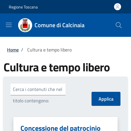
Salta al contenuto principale
Skip to footer content
Regione Toscana
Comune di Calcinaia
Briciole di pane
Home
/
Cultura e tempo libero
Cultura e tempo libero
Cerca i contenuti che nel
titolo contengono:
Concessione del patrocinio