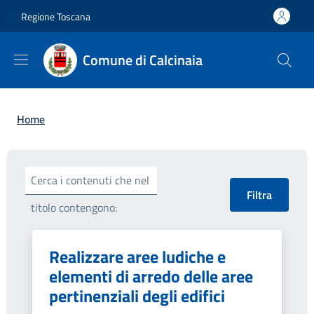
Salta al contenuto principale
Skip to footer content
Regione Toscana
Comune di Calcinaia
Briciole di pane
Home
Cerca i contenuti che nel
titolo contengono:
Realizzare aree ludiche e
elementi di arredo delle aree
pertinenziali degli edifici