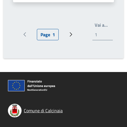
Write the
Vai a…
Page
1
Pagina precedente
Pagina attuale
Prossima pagina
Comune di Calcinaia