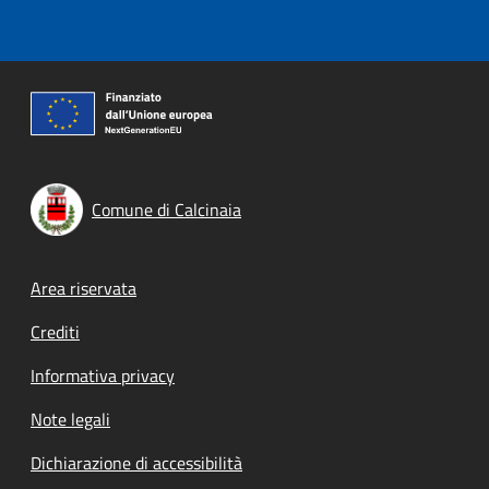
Comune di Calcinaia
Footer menu
Area riservata
Crediti
Informativa privacy
Note legali
Dichiarazione di accessibilità