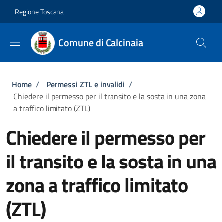
Salta al contenuto principale
Skip to footer content
Regione Toscana
Comune di Calcinaia
Briciole di pane
Home
/
Permessi ZTL e invalidi
/
Chiedere il permesso per il transito e la sosta in una zona
a traffico limitato (ZTL)
Chiedere il permesso per
il transito e la sosta in una
zona a traffico limitato
(ZTL)