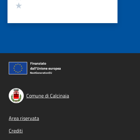
Valuta 1 stelle su 5
Comune di Calcinaia
Footer menu
Area riservata
Crediti