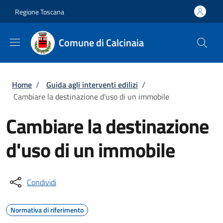
Salta al contenuto principale
Skip to footer content
Regione Toscana
Comune di Calcinaia
Briciole di pane
Home
/
Guida agli interventi edilizi
/
Cambiare la destinazione d'uso di un immobile
Cambiare la destinazione
d'uso di un immobile
Condividi
Normativa di riferimento