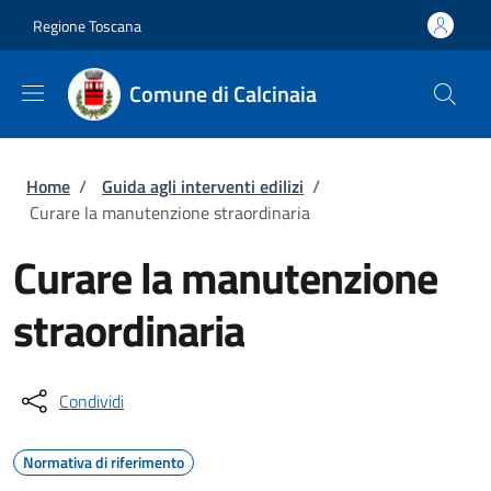
Salta al contenuto principale
Skip to footer content
Regione Toscana
Comune di Calcinaia
Briciole di pane
Home
/
Guida agli interventi edilizi
/
Curare la manutenzione straordinaria
Curare la manutenzione
straordinaria
Condividi
Normativa di riferimento