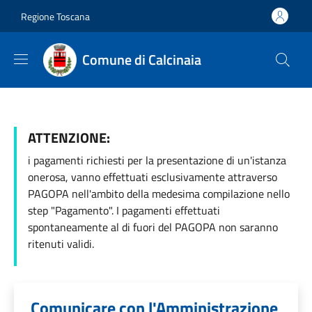
Salta al contenuto principale
Skip to footer content
Regione Toscana
Comune di Calcinaia
ATTENZIONE:
i pagamenti richiesti per la presentazione di un'istanza
onerosa, vanno effettuati esclusivamente attraverso
PAGOPA nell'ambito della medesima compilazione nello
step "Pagamento". I pagamenti effettuati
spontaneamente al di fuori del PAGOPA non saranno
ritenuti validi.
Comunicare con l'Amministrazione